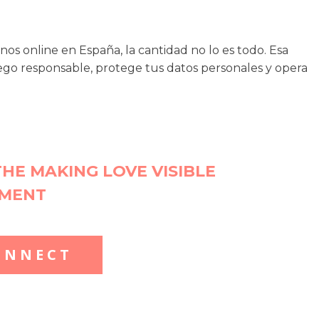
inos online en España, la cantidad no lo es todo. Esa
juego responsable, protege tus datos personales y opera
THE MAKING LOVE VISIBLE
MENT
 your positivity email.
ONNECT