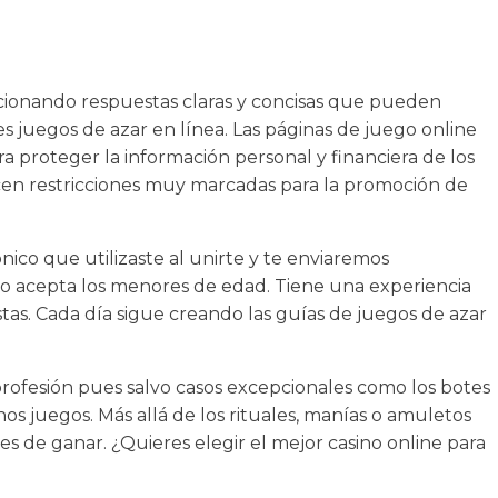
cionando respuestas claras y concisas que pueden
es juegos de azar en línea. Las páginas de juego online
proteger la información personal y financiera de los
ecen restricciones muy marcadas para la promoción de
ónico que utilizaste al unirte y te enviaremos
 no acepta los menores de edad. Tiene una experiencia
tas. Cada día sigue creando las guías de juegos de azar
fesión pues salvo casos excepcionales como los botes
os juegos. Más allá de los rituales, manías o amuletos
s de ganar. ¿Quieres elegir el mejor casino online para