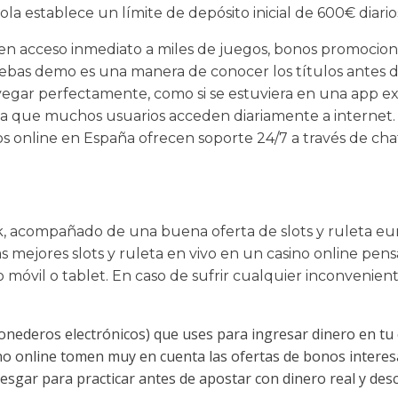
la establece un límite de depósito inicial de 600€ diario
frecen acceso inmediato a miles de juegos, bonos promocio
s demo es una manera de conocer los títulos antes de ‘s
avegar perfectamente, como si se estuviera en una app ex
 la que muchos usuarios acceden diariamente a internet. 
s online en España ofrecen soporte 24/7 a través de chat
ck, acompañado de una buena oferta de slots y ruleta eur
s mejores slots y ruleta en vivo en un casino online pen
 móvil o tablet. En caso de sufrir cualquier inconvenien
nederos electrónicos) que uses para ingresar dinero en tu 
no online tomen muy en cuenta las ofertas de bonos interes
esgar para practicar antes de apostar con dinero real y desc