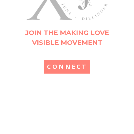
Exclusively represented by
JOIN THE MAKING LOVE
VISIBLE MOVEMENT
to receive your positivity email.
CONNECT