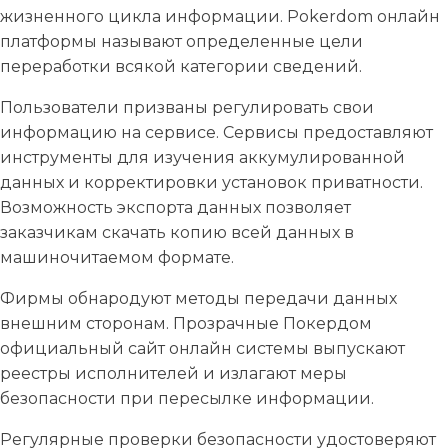
жизненного цикла информации. Pokerdom онлайн
платформы называют определенные цели
переработки всякой категории сведений.
Пользователи призваны регулировать свои
информацию на сервисе. Сервисы предоставляют
инструменты для изучения аккумулированной
данных и корректировки установок приватности.
Возможность экспорта данных позволяет
заказчикам скачать копию всей данных в
машиночитаемом формате.
Фирмы обнародуют методы передачи данных
внешним сторонам. Прозрачные Покердом
официальный сайт онлайн системы выпускают
реестры исполнителей и излагают меры
безопасности при пересылке информации.
Регулярные проверки безопасности удостоверяют