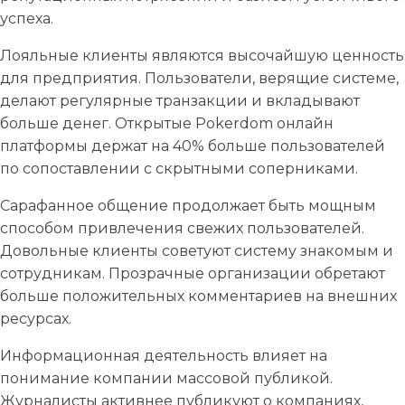
успеха.
Лояльные клиенты являются высочайшую ценность
для предприятия. Пользователи, верящие системе,
делают регулярные транзакции и вкладывают
больше денег. Открытые Pokerdom онлайн
платформы держат на 40% больше пользователей
по сопоставлении с скрытными соперниками.
Сарафанное общение продолжает быть мощным
способом привлечения свежих пользователей.
Довольные клиенты советуют систему знакомым и
сотрудникам. Прозрачные организации обретают
больше положительных комментариев на внешних
ресурсах.
Информационная деятельность влияет на
понимание компании массовой публикой.
Журналисты активнее публикуют о компаниях,