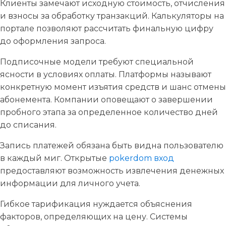
Клиенты замечают исходную стоимость, отчисления
и взносы за обработку транзакций. Калькуляторы на
портале позволяют рассчитать финальную цифру
до оформления запроса.
Подписочные модели требуют специальной
ясности в условиях оплаты. Платформы называют
конкретную момент изъятия средств и шанс отмены
абонемента. Компании оповещают о завершении
пробного этапа за определенное количество дней
до списания.
Запись платежей обязана быть видна пользователю
в каждый миг. Открытые
pokerdom вход
предоставляют возможность извлечения денежных
информации для личного учета.
Гибкое тарификация нуждается объяснения
факторов, определяющих на цену. Системы