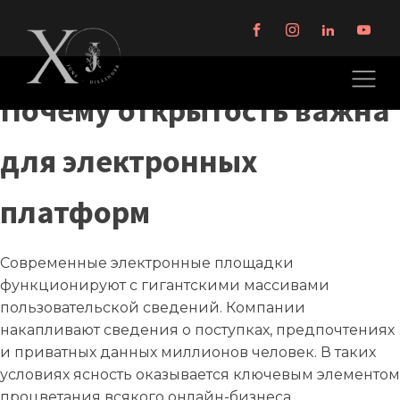
Почему открытость важна
для электронных
платформ
Современные электронные площадки
функционируют с гигантскими массивами
пользовательской сведений. Компании
накапливают сведения о поступках, предпочтениях
и приватных данных миллионов человек. В таких
условиях ясность оказывается ключевым элементом
процветания всякого онлайн-бизнеса.