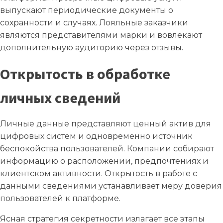
выпускают периодические документы о
сохранности и случаях. Лояльные заказчики
являются представителями марки и вовлекают
дополнительную аудиторию через отзывы.
Открытость в обработке
личных сведений
Личные данные представляют ценный актив для
цифровых систем и одновременно источник
беспокойства пользователей. Компании собирают
информацию о расположении, предпочтениях и
клиентском активности. Открытость в работе с
данными сведениями устанавливает меру доверия
пользователей к платформе.
Ясная стратегия секретности излагает все этапы