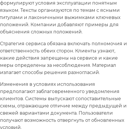
формулируют условия эксплуатации понятным
языком. Тексты организуются по темам с ясными
титулами и лаконичными выжимками ключевых
положений. Компании добавляют примеры для
объяснения сложных положений.
Стратегия сервиса обязана включать полномочия и
ответственность обеих сторон. Клиенты узнают,
какие действия запрещены на сервисе и какие
меры определены за несоблюдения. Материал
излагает способы решения разногласий.
Изменения в условиях использования
предполагают заблаговременного уведомления
клиентов. Системы выпускают сопоставительные
схемы, отражающие отличие между предыдущей и
свежей вариантами документа. Пользователи
получают возможность отвергнуть от обновленных
условий.