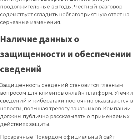
продолжительные выгоды. Честный разговор
содействует сгладить неблагоприятную ответ на
серьезные изменения.
Наличие данных о
защищенности и обеспечении
сведений
Защищенность сведений становится главным
вопросом для клиентов онлайн платформ. Утечки
сведений и кибератаки постоянно оказываются в
новости, повышая тревогу заказчиков. Компании
должны публично рассказывать о применяемых
действиях защиты.
Прозрачные Покердом официальный сайт